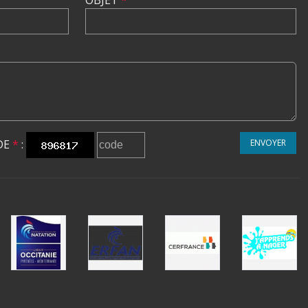
OBJET
*
DE
*
:
ENVOYER