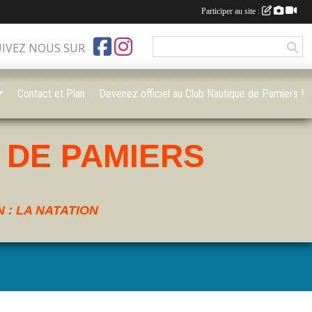
Participer au site :
UIVEZ NOUS SUR
Contact et Plan
Devenez officiel au Club Nautique de Pamiers !
 DE PAMIERS
 : LA NATATION