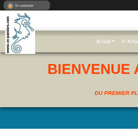
Panneau de gestion des cookies
Se connecter
Accueil
🌞 Actua
BIENVENUE 
DU PREMIER PL