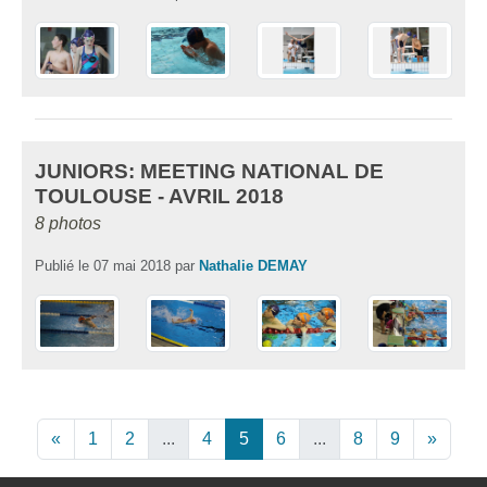
JUNIORS: MEETING NATIONAL DE
TOULOUSE - AVRIL 2018
8 photos
Publié le
07 mai 2018
par
Nathalie DEMAY
«
1
2
...
4
5
6
...
8
9
»