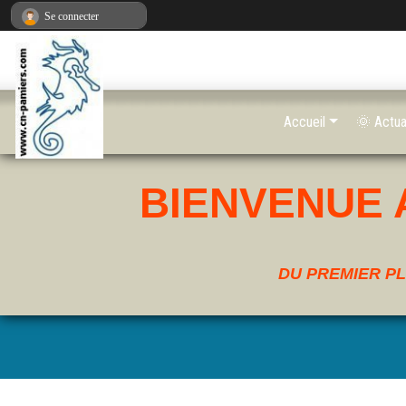
Panneau de gestion des cookies
Se connecter
Accueil
🌞 Actua
BIENVENUE 
DU PREMIER PL