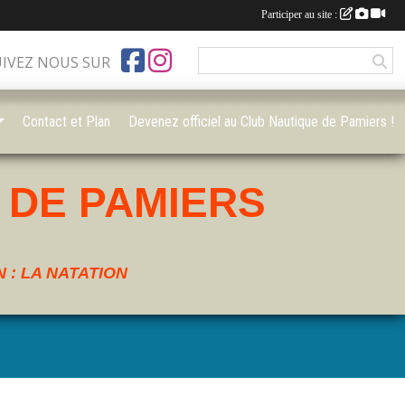
Participer au site :
UIVEZ NOUS SUR
Contact et Plan
Devenez officiel au Club Nautique de Pamiers !
 DE PAMIERS
 : LA NATATION