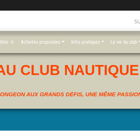
S
lités 🌞
Activités proposées
Infos pratiques
La vie du club
AU CLUB NAUTIQUE
ONGEON AUX GRANDS DÉFIS, UNE MÊME PASSION